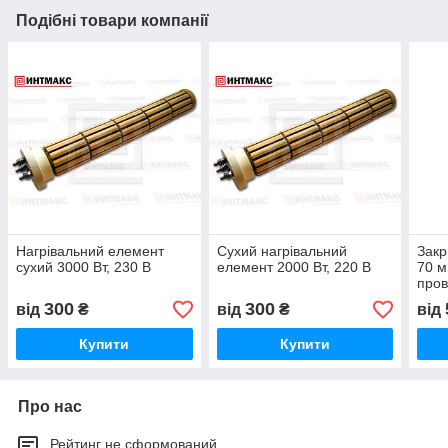
Подібні товари компанії
Нагрівальний елемент
Сухий нагрівальний
Закр
сухий 3000 Вт, 230 В
елемент 2000 Вт, 220 В
70 м
пров
300
300
від
₴
від
₴
від
Купити
Купити
Про нас
Рейтинг не сформований