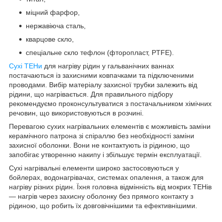
міцний фарфор,
нержавіюча сталь,
кварцове скло,
спеціальне скло тефлон (фторопласт, PTFE).
Сухі ТЕНи
для нагріву рідин у гальванічних ваннах
постачаються із захисними ковпачками та підключеними
проводами. Вибір матеріалу захисної трубки залежить від
рідини, що нагрівається. Для правильного підбору
рекомендуємо проконсультуватися з постачальником хімічних
речовин, що використовуються в розчині.
Перевагою сухих нагрівальних елементів є можливість заміни
керамічного патрона зі спіраллю без необхідності заміни
захисної оболонки. Вони не контактують із рідиною, що
запобігає утворенню накипу і збільшує термін експлуатації.
Сухі нагрівальні елементи широко застосовуються у
бойлерах, водонагрівачах, системах опалення, а також для
нагріву різних рідин. Їхня головна відмінність від мокрих ТЕНів
— нагрів через захисну оболонку без прямого контакту з
рідиною, що робить їх довговічнішими та ефективнішими.