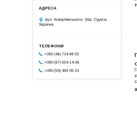
т
вул. Ковалевського, 30а, Одеса,
Україна
+380 (48) 734-88-55
+380 (67) 654-14-06
Г
+380 (50) 499-05-33
х
с