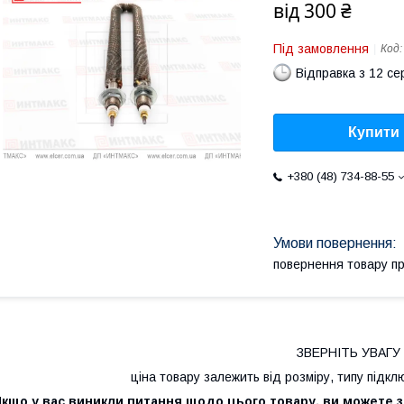
від
300 ₴
Під замовлення
Код
Відправка з 12 се
Купити
+380 (48) 734-88-55
повернення товару п
ЗВЕРНІТЬ УВАГУ
ціна товару залежить від розміру, типу підк
Якщо у вас виникли питання щодо цього товару, ви можете 