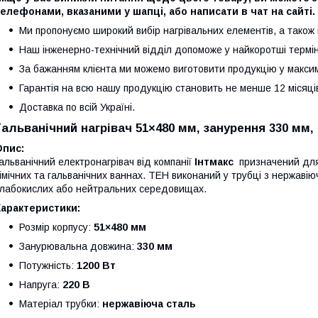
елефонами, вказаними у шапці, або написати в чат на сайті.
Ми пропонуємо широкий вибір нагрівальних елементів, а також 
Наш інженерно-технічний відділ допоможе у найкоротші термін
За бажанням клієнта ми можемо виготовити продукцію у максим
Гарантія на всю нашу продукцію становить не менше 12 місяці
Доставка по всій Україні.
Гальванічний нагрівач 51×480 мм, занурення 330 мм, 
Опис:
альванічний електронагрівач від компанії
Інтмакс
призначений для 
імічних та гальванічних ваннах. ТЕН виконаний у трубці з нержавіючо
лабокислих або нейтральних середовищах.
Характеристики:
Розмір корпусу:
51×480 мм
Занурювальна довжина:
330 мм
Потужність:
1200 Вт
Напруга:
220 В
Матеріал трубки:
нержавіюча сталь