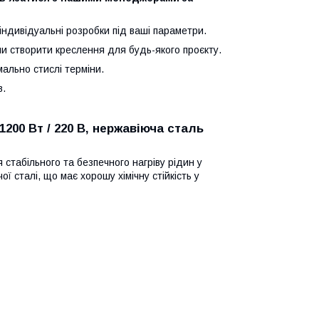
індивідуальні розробки під ваші параметри.
и створити креслення для будь-якого проєкту.
ально стислі терміни.
в.
1200 Вт / 220 В, нержавіюча сталь
стабільного та безпечного нагріву рідин у
ї сталі, що має хорошу хімічну стійкість у