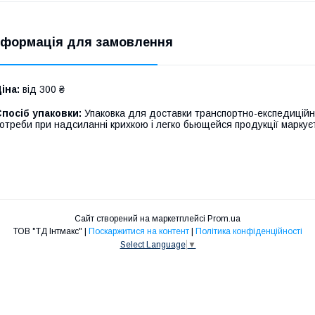
нформація для замовлення
іна:
від 300 ₴
посіб упаковки:
Упаковка для доставки транспортно-експедиційн
отреби при надсиланні крихкою і легко бьющейся продукції маркує
Сайт створений на маркетплейсі
Prom.ua
ТОВ "ТД Інтмакс" |
Поскаржитися на контент
|
Політика конфіденційності
Select Language
▼