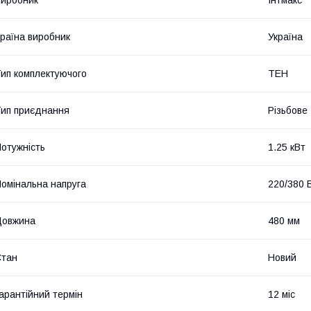
раїна виробник
Україна
ип комплектуючого
ТЕН
ип приєднання
Різьбове
отужність
1.25 кВт
омінальна напруга
220/380 
Довжина
480 мм
Стан
Новий
арантійний термін
12 міс