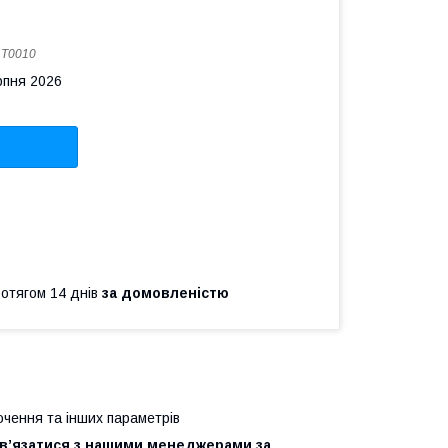
:
T0010
рпня 2026
ротягом 14 днів
за домовленістю
лючення та інших параметрів
зв’язатися з нашими менеджерами за