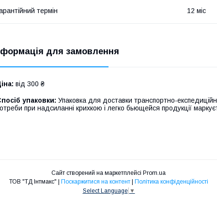
арантійний термін
12 міс
нформація для замовлення
іна:
від 300 ₴
посіб упаковки:
Упаковка для доставки транспортно-експедиційн
отреби при надсиланні крихкою і легко бьющейся продукції маркує
Сайт створений на маркетплейсі
Prom.ua
ТОВ "ТД Інтмакс" |
Поскаржитися на контент
|
Політика конфіденційності
Select Language
▼