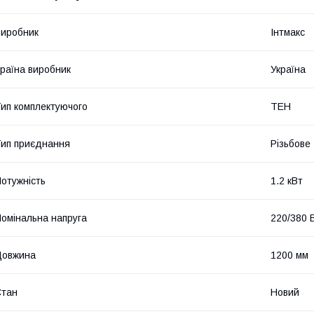
иробник
Інтмакс
раїна виробник
Україна
ип комплектуючого
ТЕН
ип приєднання
Різьбове
отужність
1.2 кВт
омінальна напруга
220/380 
Довжина
1200 мм
Стан
Новий