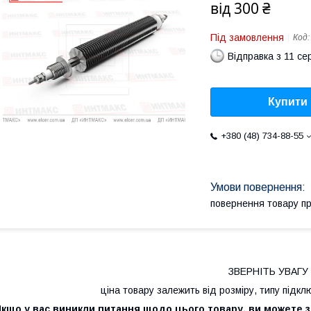
від
300 ₴
Під замовлення
Код
Відправка з 11 се
Купити
+380 (48) 734-88-55
повернення товару п
ЗВЕРНІТЬ УВАГУ
ціна товару залежить від розміру, типу підк
Якщо у вас виникли питання щодо цього товару, ви можете 