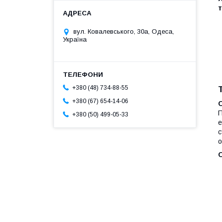
т
вул. Ковалевського, 30а, Одеса,
Україна
+380 (48) 734-88-55
+380 (67) 654-14-06
П
+380 (50) 499-05-33
е
с
о
О