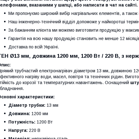
елефонами, вказаними у шапці, або написати в чат на сайті.
Ми пропонуємо широкий вибір нагрівальних елементів, а також 
Наш інженерно-технічний відділ допоможе у найкоротші термін
За бажанням клієнта ми можемо виготовити продукцію у максим
Гарантія на всю нашу продукцію становить не менше 12 місяці
Доставка по всій Україні.
ТЕН Ø13 мм, довжина 1200 мм, 1200 Вт / 220 В, з нер
Опис:
рямий трубчастий електронагрівач діаметром 13 мм, довжиною 12
фективного нагріву води, масел, повітря та технічних рідин. Вигот
тійкість до корозії та температурних навантажень. Оснащений
шту
бладнання.
сновні характеристики:
Діаметр трубки:
13 мм
Довжина:
1200 мм
Потужність:
1200 Вт
Напруга:
220 В
Матеріал:
нержавіюча сталь