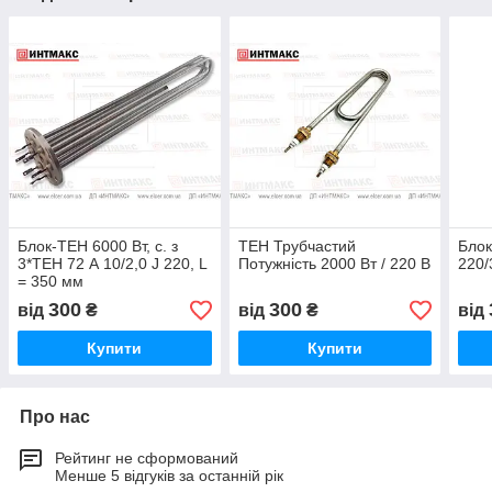
Блок-ТЕН 6000 Вт, с. з
ТЕН Трубчастий
Блок
3*ТЕН 72 А 10/2,0 J 220, L
Потужність 2000 Вт / 220 В
220/
= 350 мм
300
300
від
₴
від
₴
від
Купити
Купити
Про нас
Рейтинг не сформований
Менше 5 відгуків за останній рік