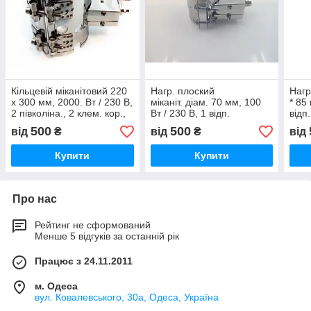
Кільцевій міканітовий 220
Нагр. плоский
Нагр
х 300 мм, 2000. Вт / 230 В,
міканіт. діам. 70 мм, 100
* 85
2 півколіна., 2 клем. кор.,
Вт / 230 В, 1 відп.
відп
провід 1000 мм
500
500
від
₴
від
₴
від
Купити
Купити
Про нас
Рейтинг не сформований
Менше 5 відгуків за останній рік
Працює з 24.11.2011
м. Одеса
вул. Ковалевського, 30а, Одеса, Україна