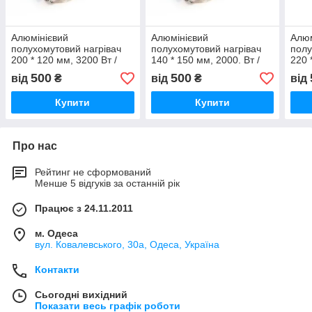
Алюмінієвий
Алюмінієвий
Алюм
полухомутовий нагрівач
полухомутовий нагрівач
полу
200 * 120 мм, 3200 Вт /
140 * 150 мм, 2000. Вт /
220 
220 В
220 В
2200
500
500
від
₴
від
₴
від
Купити
Купити
Про нас
Рейтинг не сформований
Менше 5 відгуків за останній рік
Працює з 24.11.2011
м. Одеса
вул. Ковалевського, 30а, Одеса, Україна
Контакти
Сьогодні вихідний
Показати весь графік роботи