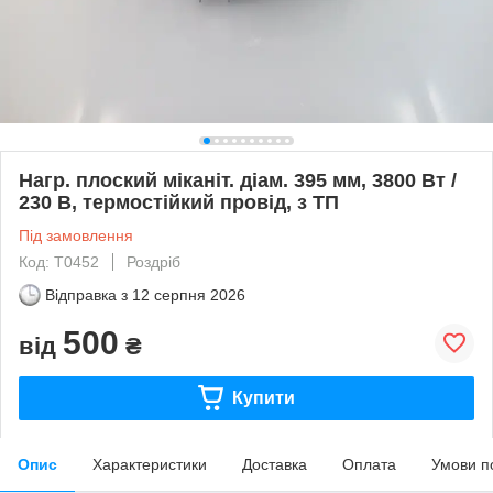
Нагр. плоский міканіт. діам. 395 мм, 3800 Вт /
230 В, термостійкий провід, з ТП
Під замовлення
Код: Т0452
Роздріб
Відправка з
12 серпня 2026
500
від
₴
Купити
Опис
Характеристики
Доставка
Оплата
Умови п