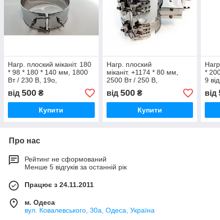
Нагр. плоский міканіт. 180
Нагр. плоский
Нагр
* 98 * 180 * 140 мм, 1800
міканіт. +1174 * 80 мм,
* 20
Вт / 230 В, 19о,
2500 Вт / 250 В,
9 ві
термостійкий провід, ескіз
термостійкий провід,
пров
500
500
від
₴
від
₴
від
притискна пластина, ескіз
ТП
Купити
Купити
Про нас
Рейтинг не сформований
Менше 5 відгуків за останній рік
Працює з 24.11.2011
м. Одеса
вул. Ковалевського, 30а, Одеса, Україна