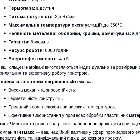
Термопара:
відсутня
Питома потужність:
3,5 Вт/см²
Максимальна температура експлуатації:
до 350°C
Наявність металевої оболонки, кришки, обмежувача:
відс
Гарантія:
6 місяців
Ресурс роботи:
6000 годин
Енергоефективність:
4 з 5
аші кільцеві нагрівачі виготовляються індивідуально за розмірам
рилягання та ефективну роботу пристрою.
ереваги кільцевих нагрівачів «Інтмакс»:
Висока механічна зносостійкість.
Герметичність конструкції.
Тривалий термін служби при високих температурах.
Ефективне використання у процесах обробки пластичних матер
вага!
Монтаж та ремонт нагрівачів заборонено проводити при підк
омпанія
Інтмакс
— ваш надійний партнер у сфері промислового елек
перативність та індивідуальний підхід до кожного проєкту.