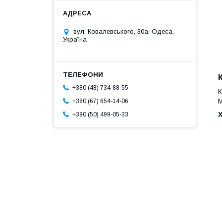
вул. Ковалевського, 30а, Одеса,
Україна
+380 (48) 734-88-55
К
М
+380 (67) 654-14-06
Х
+380 (50) 499-05-33