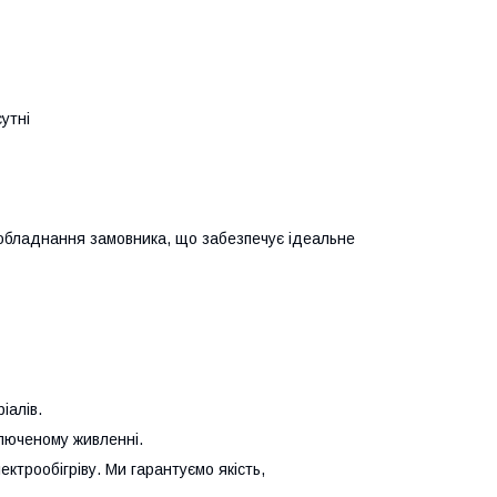
утні
и обладнання замовника, що забезпечує ідеальне
іалів.
люченому живленні.
трообігріву. Ми гарантуємо якість,