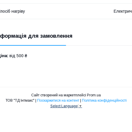
посіб нагріву
Електрич
нформація для замовлення
іна:
від 500 ₴
Сайт створений на маркетплейсі
Prom.ua
ТОВ "ТД Інтмакс" |
Поскаржитися на контент
|
Політика конфіденційності
Select Language
▼