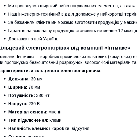
Ми пропонуємо широкий вибір нагрівальних елементів, а також 
Наш інженерно-технічний відділ допоможе у найкоротші термін
За бажанням клієнта ми можемо виготовити продукцію у максим
Гарантія на всю нашу продукцію становить не менше 12 місяці
Доставка по всій Україні.
Кільцевий електронагрівач від компанії «Інтмакс»
омпанія
Інтмакс
— виробник промислових кільцевих (хомутових) ел
и пропонуємо безкоштовний розрахунок, високоякісні матеріали та т
арактеристики кільцевого електронагрівача:
Довжина:
30 мм
Ширина:
70 мм
Потужність:
380 Вт
Напруга:
230 В
Матеріал основи:
міконіт
Тип підключення:
клеми
Наявність клемної коробки:
відсутня
Отвори:
відсутні