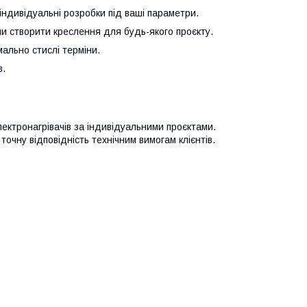
індивідуальні розробки під ваші параметри.
и створити креслення для будь-якого проєкту.
ально стислі терміни.
в.
ектронагрівачів за індивідуальними проєктами.
очну відповідність технічним вимогам клієнтів.