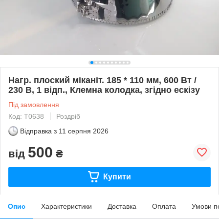
Нагр. плоский міканіт. 185 * 110 мм, 600 Вт /
230 В, 1 відп., Клемна колодка, згідно ескізу
Під замовлення
Код: Т0638
Роздріб
Відправка з
11 серпня 2026
500
від
₴
Купити
Опис
Характеристики
Доставка
Оплата
Умови п