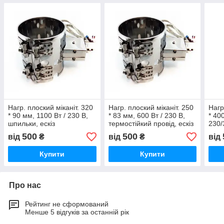
Нагр. плоский міканіт. 320
Нагр. плоский міканіт. 250
Нагр
* 90 мм, 1100 Вт / 230 В,
* 83 мм, 600 Вт / 230 В,
* 40
шпильки, ескіз
термостійкий провід, ескіз
230/
коло
500
500
від
₴
від
₴
від
Купити
Купити
Про нас
Рейтинг не сформований
Менше 5 відгуків за останній рік