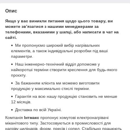
Опис
Якщо у вас виникли питання щодо цього товару, ви
можете зв’язатися з нашими менеджерами за
телефонами, вказаними у шапці, або написати в чат на
сайті.
Ми пропонуємо широкий вибір нагрівальних
елементів, а також індивідуальні розробки під ваші
параметри.
Наш інженерно-технічний відділ допоможе у
найкоротші терміни створити креслення для будь-якого
проєкту.
За бажанням клієнта ми можемо виготовити
продукцію у максимально стислі терміни.
Гарантія на всю нашу продукцію становить не менше
12 місяців.
Доставка по всій Україні.
Компанія
Інтмакс
пропонує хомутові електронагрівачі
міканітового типу. Застосовуються в промисловості для
нагріву циліндрів, форм, пресів і сопел. Стабільно працюють