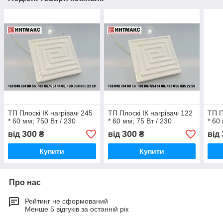
ТП Плоскі ІК нагрівачі 245
ТП Плоскі ІК нагрівачі 122
ТП П
* 60 мм; 750 Вт / 230
* 60 мм; 75 Вт / 230
* 60
300
300
від
₴
від
₴
від
Купити
Купити
Про нас
Рейтинг не сформований
Менше 5 відгуків за останній рік