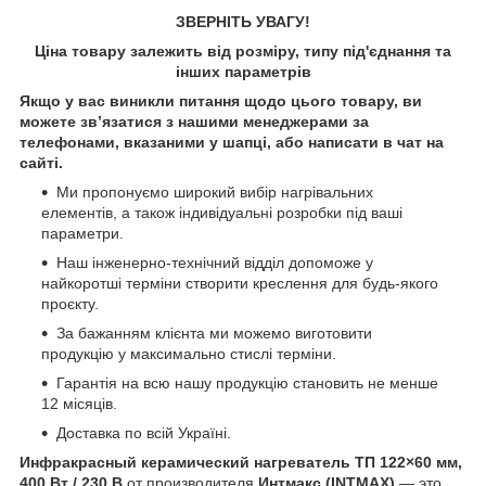
ЗВЕРНІТЬ УВАГУ!
Ціна товару залежить від розміру, типу під'єднання та
інших параметрів
Якщо у вас виникли питання щодо цього товару, ви
можете зв’язатися з нашими менеджерами за
телефонами, вказаними у шапці, або написати в чат на
сайті.
Ми пропонуємо широкий вибір нагрівальних
елементів, а також індивідуальні розробки під ваші
параметри.
Наш інженерно-технічний відділ допоможе у
найкоротші терміни створити креслення для будь-якого
проєкту.
За бажанням клієнта ми можемо виготовити
продукцію у максимально стислі терміни.
Гарантія на всю нашу продукцію становить не менше
12 місяців.
Доставка по всій Україні.
Инфракрасный керамический нагреватель ТП 122×60 мм,
400 Вт / 230 В
от производителя
Интмакс (INTMAX)
— это