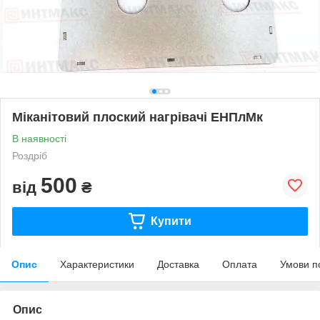
Міканітовий плоский нагрівачі ЕНПлМк
В наявності
Роздріб
500
від
₴
Купити
Опис
Характеристики
Доставка
Оплата
Умови п
Опис