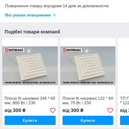
Повернення товару впродовж 14 днів за домовленістю
Всі умови повернення
Подібні товари компанії
Плоскі ІК нагрівачі 245 * 60
Плоскі ІК нагрівачі 122 * 60
ТП П
мм; 800 Вт / 230
мм; 75 Вт / 230
* 12
300
300
від
₴
від
₴
від
Купити
Купити