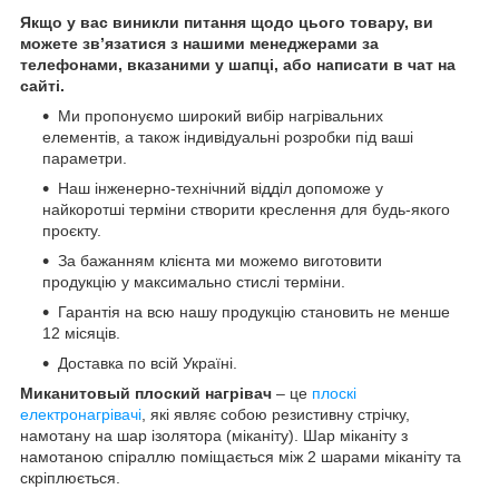
Якщо у вас виникли питання щодо цього товару, ви
можете зв’язатися з нашими менеджерами за
телефонами, вказаними у шапці, або написати в чат на
сайті.
Ми пропонуємо широкий вибір нагрівальних
елементів, а також індивідуальні розробки під ваші
параметри.
Наш інженерно-технічний відділ допоможе у
найкоротші терміни створити креслення для будь-якого
проєкту.
За бажанням клієнта ми можемо виготовити
продукцію у максимально стислі терміни.
Гарантія на всю нашу продукцію становить не менше
12 місяців.
Доставка по всій Україні.
Миканитовый плоский нагрівач
– це
плоскі
електронагрівачі
, які являє собою резистивну стрічку,
намотану на шар ізолятора (міканіту). Шар міканіту з
намотаною спіраллю поміщається між 2 шарами міканіту та
скріплюється.