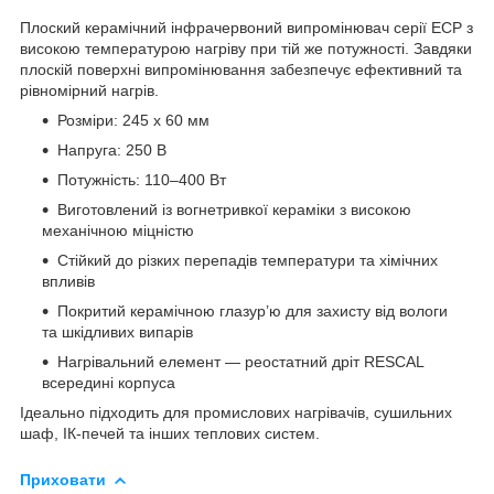
Плоский керамічний інфрачервоний випромінювач серії ECP з
високою температурою нагріву при тій же потужності. Завдяки
плоскій поверхні випромінювання забезпечує ефективний та
рівномірний нагрів.
Розміри: 245 х 60 мм
Напруга: 250 В
Потужність: 110–400 Вт
Виготовлений із вогнетривкої кераміки з високою
механічною міцністю
Стійкий до різких перепадів температури та хімічних
впливів
Покритий керамічною глазур’ю для захисту від вологи
та шкідливих випарів
Нагрівальний елемент — реостатний дріт RESCAL
всередині корпуса
Ідеально підходить для промислових нагрівачів, сушильних
шаф, ІК-печей та інших теплових систем.
Приховати