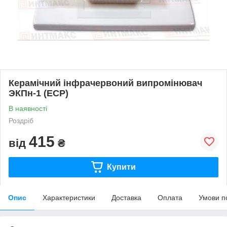
Керамічний інфрачервоний випромінювач
ЭКПн-1 (ECP)
В наявності
Роздріб
415
від
₴
Купити
Опис
Характеристики
Доставка
Оплата
Умови п