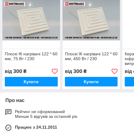
Плоскі ІК нагрівачі 122 * 60
Плоскі ІК нагрівачі 122 * 60
Кера
мм; 75 Вт / 230
мм; 450 Вт / 230
інф
випр
(ECS
300
300
від
₴
від
₴
від
Купити
Купити
Про нас
Рейтинг не сформований
Менше 5 відгуків за останній рік
Працює з 24.11.2011