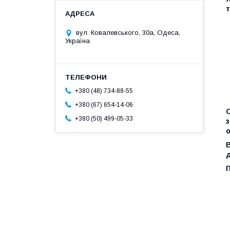
т
вул. Ковалевського, 30а, Одеса,
Україна
+380 (48) 734-88-55
+380 (67) 654-14-06
С
+380 (50) 499-05-33
з
о
В