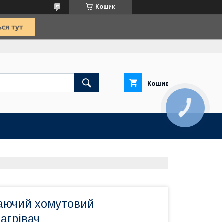
Кошик
Кошик
КНОПКА
ЗВ'ЯЗКУ
гаючий хомутовий
агрівач