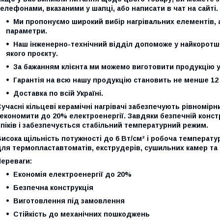
елефонами, вказаними у шапці, або написати в чат на сайті.
Ми пропонуємо широкий вибір нагрівальних елементів, а
параметри.
Наш інженерно-технічний відділ допоможе у найкоротш
якого проєкту.
За бажанням клієнта ми можемо виготовити продукцію у
Гарантія на всю нашу продукцію становить не менше 12 
Доставка по всій Україні.
учасні кільцеві керамічні нагрівачі забезпечують рівномір
економити до 20% електроенергії. Завдяки безпечній констру
піків і забезпечується стабільний температурний режим.
исока щільність потужності до 6 Вт/см² і робоча температу
для термопластавтоматів, екструдерів, сушильних камер та
Переваги:
Економія електроенергії до 20%
Безпечна конструкція
Виготовлення під замовлення
Стійкість до механічних пошкоджень