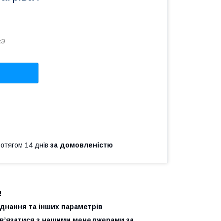
кЭ
ротягом 14 днів
за домовленістю
!
єднання та інших параметрів
зв’язатися з нашими менеджерами за