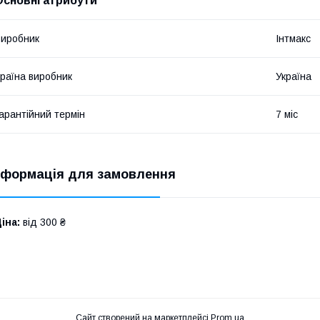
Основні атрибути
иробник
Інтмакс
раїна виробник
Україна
арантійний термін
7 міс
нформація для замовлення
іна:
від 300 ₴
Сайт створений на маркетплейсі
Prom.ua